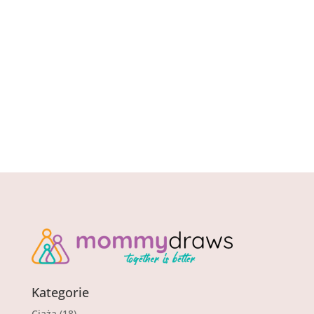
stopami, miękkie swetry, aromatyczna herbata
w dłoniach. Ale nie ma co...
Kategorie
Ciąża
(18)