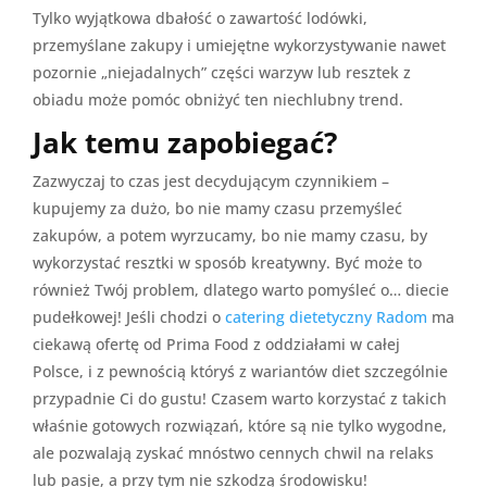
Tylko wyjątkowa dbałość o zawartość lodówki,
przemyślane zakupy i umiejętne wykorzystywanie nawet
pozornie „niejadalnych” części warzyw lub resztek z
obiadu może pomóc obniżyć ten niechlubny trend.
Jak temu zapobiegać?
Zazwyczaj to czas jest decydującym czynnikiem –
kupujemy za dużo, bo nie mamy czasu przemyśleć
zakupów, a potem wyrzucamy, bo nie mamy czasu, by
wykorzystać resztki w sposób kreatywny. Być może to
również Twój problem, dlatego warto pomyśleć o… diecie
pudełkowej! Jeśli chodzi o
catering dietetyczny Radom
ma
ciekawą ofertę od Prima Food z oddziałami w całej
Polsce, i z pewnością któryś z wariantów diet szczególnie
przypadnie Ci do gustu! Czasem warto korzystać z takich
właśnie gotowych rozwiązań, które są nie tylko wygodne,
ale pozwalają zyskać mnóstwo cennych chwil na relaks
lub pasje, a przy tym nie szkodzą środowisku!