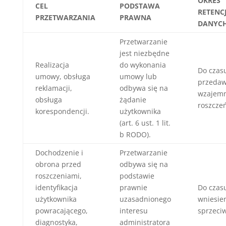
OKRES
CEL
PODSTAWA
RETENCJ
PRZETWARZANIA
PRAWNA
DANYC
Przetwarzanie
jest niezbędne
Realizacja
do wykonania
Do czas
umowy, obsługa
umowy lub
przedaw
reklamacji,
odbywa się na
wzajem
obsługa
żądanie
roszczeń
korespondencji.
użytkownika
(art. 6 ust. 1 lit.
b RODO).
Dochodzenie i
Przetwarzanie
obrona przed
odbywa się na
roszczeniami,
podstawie
identyfikacja
prawnie
Do czas
użytkownika
uzasadnionego
wniesie
powracającego,
interesu
sprzeci
diagnostyka,
administratora