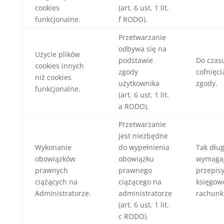
cookies
(art. 6 ust. 1 lit.
funkcjonalne.
f RODO).
Przetwarzanie
odbywa się na
Użycie plików
podstawie
Do czas
cookies innych
zgody
cofnięci
niż cookies
użytkownika
zgody.
funkcjonalne.
(art. 6 ust. 1 lit.
a RODO).
Przetwarzanie
jest niezbędne
Wykonanie
do wypełnienia
Tak dług
obowiązków
obowiązku
wymagaj
prawnych
prawnego
przepis
ciążących na
ciążącego na
księgow
Administratorze.
administratorze
rachunk
(art. 6 ust. 1 lit.
c RODO).