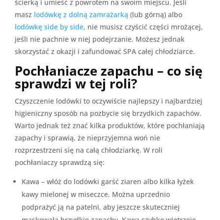
ścierką i umieść z powrotem na swoim miejscu. Jeśli
masz
lodówkę z dolną zamrażarką
(lub górną) albo
lodówkę side by side
, nie musisz czyścić części mrożącej,
jeśli nie pachnie w niej podejrzanie. Możesz jednak
skorzystać z okazji i zafundować SPA całej chłodziarce.
Pochłaniacze zapachu – co się
sprawdzi w tej roli?
Czyszczenie lodówki to oczywiście najlepszy i najbardziej
higieniczny sposób na pozbycie się brzydkich zapachów.
Warto jednak też znać kilka produktów, które pochłaniają
zapachy i sprawią, że nieprzyjemna woń nie
rozprzestrzeni się na całą chłodziarkę. W roli
pochłaniaczy sprawdzą się:
Kawa – włóż do lodówki garść ziaren albo kilka łyżek
kawy mielonej w miseczce. Można uprzednio
podprażyć ją na patelni, aby jeszcze skuteczniej
maskowała brzydkie zapachy. Kawa szybko wietrzeje,