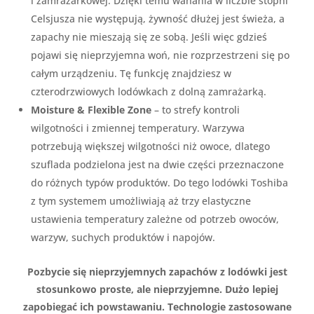
i zamrażarkowej. Dzięki temu wahania w liczbie stopni
Celsjusza nie występują, żywność dłużej jest świeża, a
zapachy nie mieszają się ze sobą. Jeśli więc gdzieś
pojawi się nieprzyjemna woń, nie rozprzestrzeni się po
całym urządzeniu. Tę funkcję znajdziesz w
czterodrzwiowych lodówkach z dolną zamrażarką.
Moisture & Flexible Zone
– to strefy kontroli
wilgotności i zmiennej temperatury. Warzywa
potrzebują większej wilgotności niż owoce, dlatego
szuflada podzielona jest na dwie części przeznaczone
do różnych typów produktów. Do tego lodówki Toshiba
z tym systemem umożliwiają aż trzy elastyczne
ustawienia temperatury zależne od potrzeb owoców,
warzyw, suchych produktów i napojów.
Pozbycie się nieprzyjemnych zapachów z lodówki jest
stosunkowo proste, ale nieprzyjemne. Dużo lepiej
zapobiegać ich powstawaniu. Technologie zastosowane