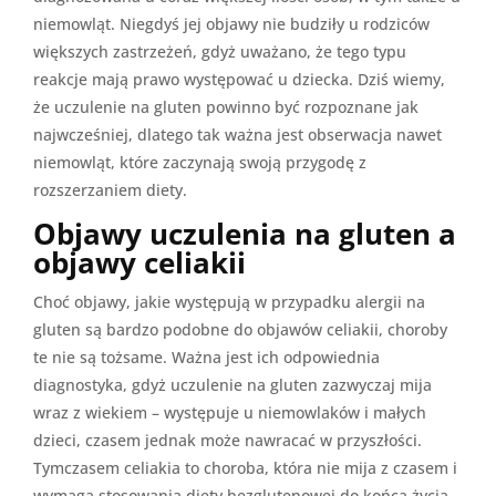
niemowląt. Niegdyś jej objawy nie budziły u rodziców
większych zastrzeżeń, gdyż uważano, że tego typu
reakcje mają prawo występować u dziecka. Dziś wiemy,
że uczulenie na gluten powinno być rozpoznane jak
najwcześniej, dlatego tak ważna jest obserwacja nawet
niemowląt, które zaczynają swoją przygodę z
rozszerzaniem diety.
Objawy uczulenia na gluten a
objawy celiakii
Choć objawy, jakie występują w przypadku alergii na
gluten są bardzo podobne do objawów celiakii, choroby
te nie są tożsame. Ważna jest ich odpowiednia
diagnostyka, gdyż uczulenie na gluten zazwyczaj mija
wraz z wiekiem – występuje u niemowlaków i małych
dzieci, czasem jednak może nawracać w przyszłości.
Tymczasem celiakia to choroba, która nie mija z czasem i
wymaga stosowania diety bezglutenowej do końca życia.