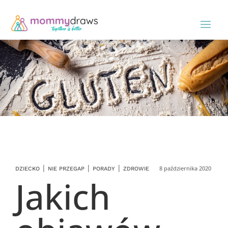
|
|
|
8 października 2020
DZIECKO
NIE PRZEGAP
PORADY
ZDROWIE
Jakich