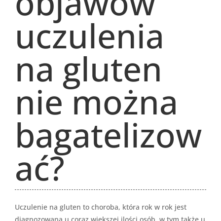
objawów
uczulenia
na gluten
nie można
bagatelizow
ać?
Uczulenie na gluten to choroba, która rok w rok jest
diagnozowana u coraz większej ilości osób, w tym także u