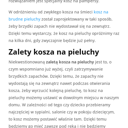
rozwiązaniem jest specjalny kosz na pampersy.
W odróżnieniu od zwykłego kosza na śmieci
kosz na
brudne pieluchy
został zaprojektowany w taki sposób,
żeby brzydki zapach nie wydostawał się na zewnątrz.
Dzięki temu wystarczy, że kosz na pieluchy opróżnimy raz
na kilka dni, gdy zwyczajnie będzie już pełny.
Zalety kosza na pieluchy
Niekwestionowaną
zaletą kosza na pieluchy
jest to, o
czym wspomniano już wyżej, czyli zatrzymywanie
brzydkich zapachów. Dzięki temu, że zapachy nie
wydostają się na zewnątrz nawet podczas otwierania
kosza, żeby wyrzucić kolejną pieluchę, to kosz na
pieluchy możemy ustawić w dowolnym miejscu w naszym
domu. W zależności od tego czy dziecko przebieramy
najczęściej w sypialni, salonie czy w pokoju dziecięcym,
to kosz możemy postawić właśnie tam. Dzięki temu
będziemy go mieć zawsze pod ręką i nie będziemy