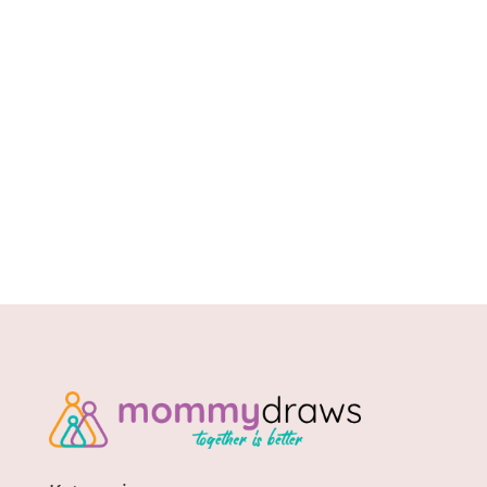
Suplement wspierający odporność organizmu
oraz walkę z licznymi schorzeniami. Tradycje w
medycynie chińskiej sięgają...