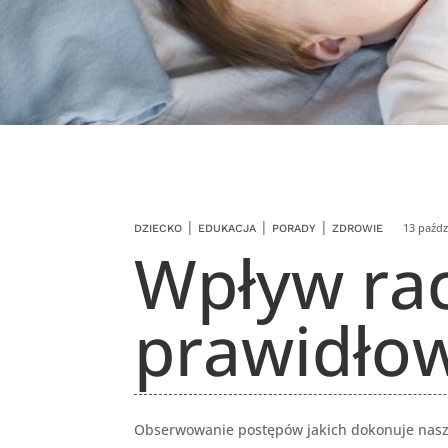
|
|
|
13 paźdz
DZIECKO
EDUKACJA
PORADY
ZDROWIE
Wpływ ra
prawidłow
Obserwowanie postępów jakich dokonuje nasze 