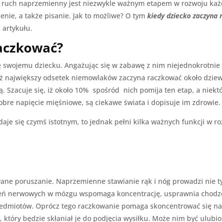
li ruch naprzemienny jest niezwykle ważnym etapem w rozwoju każ
nie, a także pisanie. Jak to możliwe? O tym
kiedy dziecko zaczyna
 artykułu.
raczkować?
ę swojemu dziecku. Angażując się w zabawę z nim niejednokrotnie
 iż największy odsetek niemowlaków zaczyna raczkować około dziew
 Szacuje się, iż około 10% spośród nich pomija ten etap, a niekt
dobre napięcie mięśniowe, są ciekawe świata i dopisuje im zdrowie.
aje się czymś istotnym, to jednak pełni kilka ważnych funkcji w r
 poruszanie. Naprzemienne stawianie rąk i nóg prowadzi nie tylk
eń nerwowych w mózgu wspomaga koncentrację, usprawnia chodzeni
przedmiotów. Oprócz tego raczkowanie pomaga skoncentrować się na 
, który będzie skłaniał je do podjęcia wysiłku. Może nim być ulub