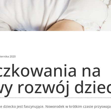
iernika 2020
czkowania na
y rozwój dzie
dziecko jest fascynujące. Noworodek w krótkim czasie przyswaja 