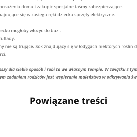
posażenia domu i zakupić specjalne taśmy zabezpieczające.
ajdujące się w zasięgu ręki dziecka sprzęty elektryczne.
ziecko mogłoby włożyć do buzi.
zuflady.
liny nie są trujące. Sok znajdujący się w łodygach niektórych rośli
rci.
epszy dla siebie sposób i robi to we własnym tempie. W związku z t
szym zadaniem rodziców jest wspieranie maleństwa w odkrywaniu św
Powiązane treści