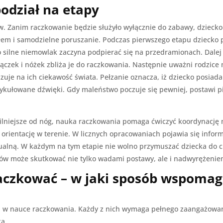
podział na etapy
. Zanim raczkowanie będzie służyło wyłącznie do zabawy, dziecko
m i samodzielne poruszanie. Podczas pierwszego etapu dziecko p
 silne niemowlak zaczyna podpierać się na przedramionach. Dalej
rączek i nóżek zbliża je do raczkowania. Następnie uważni rodzice 
zuje na ich ciekawość świata. Pełzanie oznacza, iż dziecko posiada
rtykułowane dźwięki. Gdy maleństwo poczuje się pewniej, postawi pi
e silniejsze od nóg, nauka raczkowania pomaga ćwiczyć koordynacj
orientację w terenie. W licznych opracowaniach pojawia się inform
dualną. W każdym na tym etapie nie wolno przymuszać dziecka do c
ów może skutkować nie tylko wadami postawy, ale i nadwyrężeniem
raczkować – w jaki sposób wspoma
u w nauce raczkowania. Każdy z nich wymaga pełnego zaangażowa
ka.