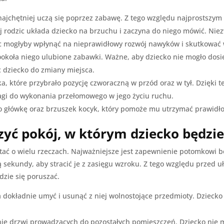
i najchętniej uczą się poprzez zabawę. Z tego względu najprosts
 rodzic układa dziecko na brzuchu i zaczyna do niego mówić. Niez
ac mogłyby wpłynąć na nieprawidłowy rozwój nawyków i skutkować 
ookoła niego ulubione zabawki. Ważne, aby dziecko nie mogło dosi
 dziecko do zmiany miejsca.
ka, które przybrało pozycję czworaczną w przód oraz w tył. Dzięki 
agi do wykonania przełomowego w jego życiu ruchu.
 główkę oraz brzuszek kocyk, który pomoże mu utrzymać prawidło
zyć pokój, w którym dziecko będzie
tać o wielu rzeczach. Najważniejsze jest zapewnienie potomkowi
zą sekundy, aby stracić je z zasięgu wzroku. Z tego względu przed
zie się poruszać.
a dokładnie umyć i usunąć z niej wolnostojące przedmioty. Dziecko
ie drzwi prowadzących do pozostałych pomieszczeń. Dziecko nie 