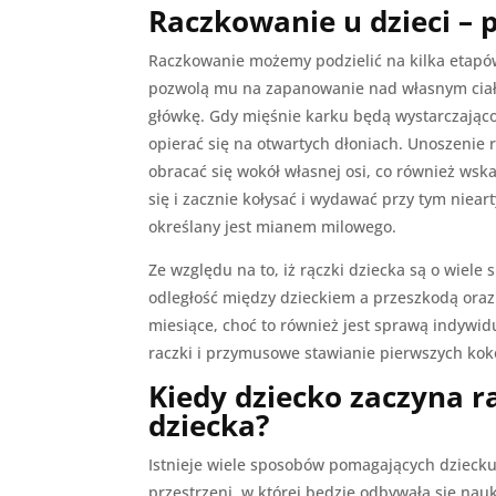
Raczkowanie u dzieci – 
Raczkowanie możemy podzielić na kilka etapów
pozwolą mu na zapanowanie nad własnym ciałe
główkę. Gdy mięśnie karku będą wystarczająco
opierać się na otwartych dłoniach. Unoszenie 
obracać się wokół własnej osi, co również wska
się i zacznie kołysać i wydawać przy tym niea
określany jest mianem milowego.
Ze względu na to, iż rączki dziecka są o wiel
odległość między dzieckiem a przeszkodą oraz 
miesiące, choć to również jest sprawą indywi
raczki i przymusowe stawianie pierwszych kok
Kiedy dziecko zaczyna 
dziecka?
Istnieje wiele sposobów pomagających dzieck
przestrzeni, w której będzie odbywała się nau