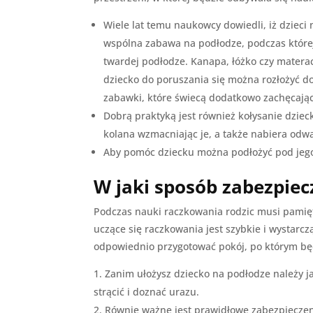
Wiele lat temu naukowcy dowiedli, iż dziec
wspólna zabawa na podłodze, podczas której
twardej podłodze. Kanapa, łóżko czy mater
dziecko do poruszania się można rozłożyć d
zabawki, które świecą dodatkowo zachęcając
Dobrą praktyką jest również kołysanie dziec
kolana wzmacniając je, a także nabiera odw
Aby pomóc dziecku można podłożyć pod jego
W jaki sposób zabezpiec
Podczas nauki raczkowania rodzic musi pamię
uczące się raczkowania jest szybkie i wystarc
odpowiednio przygotować pokój, po którym będ
Zanim ułożysz dziecko na podłodze należy j
strącić i doznać urazu.
Równie ważne jest prawidłowe zabezpieczen