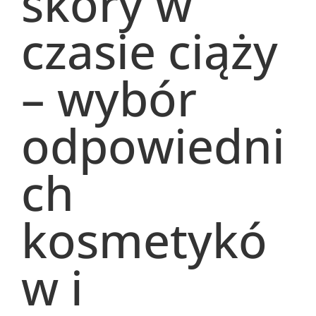
skóry w
czasie ciąży
– wybór
odpowiedni
ch
kosmetykó
w i