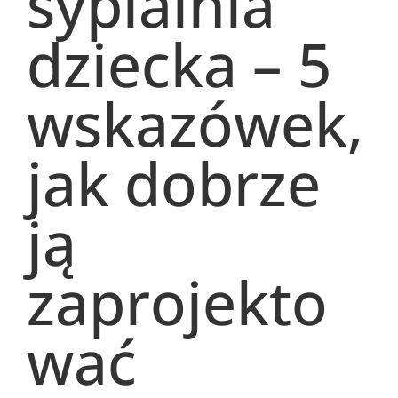
sypialnia
dziecka – 5
wskazówek,
jak dobrze
ją
zaprojekto
wać