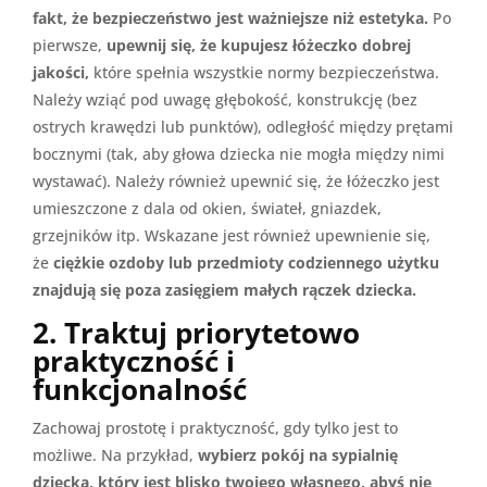
fakt, że bezpieczeństwo jest ważniejsze niż estetyka.
Po
pierwsze,
upewnij się, że kupujesz łóżeczko dobrej
jakości,
które spełnia wszystkie normy bezpieczeństwa.
Należy wziąć pod uwagę głębokość, konstrukcję (bez
ostrych krawędzi lub punktów), odległość między prętami
bocznymi (tak, aby głowa dziecka nie mogła między nimi
wystawać). Należy również upewnić się, że łóżeczko jest
umieszczone z dala od okien, świateł, gniazdek,
grzejników itp. Wskazane jest również upewnienie się,
że
ciężkie ozdoby lub przedmioty codziennego użytku
znajdują się poza zasięgiem małych rączek dziecka.
2. Traktuj priorytetowo
praktyczność i
funkcjonalność
Zachowaj prostotę i praktyczność, gdy tylko jest to
możliwe. Na przykład,
wybierz pokój na sypialnię
dziecka, który jest blisko twojego własnego, abyś nie