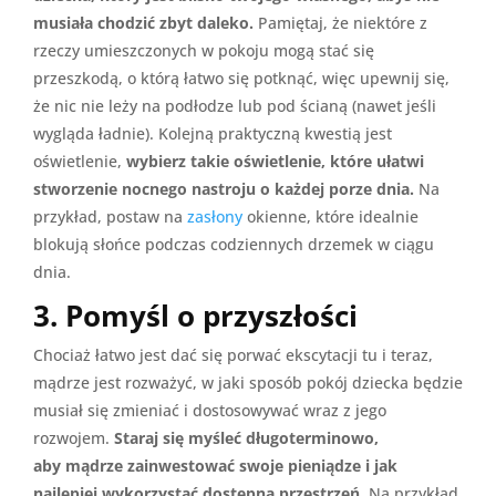
musiała chodzić zbyt daleko.
Pamiętaj, że niektóre z
rzeczy umieszczonych w pokoju mogą stać się
przeszkodą, o którą łatwo się potknąć, więc upewnij się,
że nic nie leży na podłodze lub pod ścianą (nawet jeśli
wygląda ładnie). Kolejną praktyczną kwestią jest
oświetlenie,
wybierz takie oświetlenie, które ułatwi
stworzenie nocnego nastroju o każdej porze dnia.
Na
przykład, postaw na
zasłony
okienne, które idealnie
blokują słońce podczas codziennych drzemek w ciągu
dnia.
3. Pomyśl o przyszłości
Chociaż łatwo jest dać się porwać ekscytacji tu i teraz,
mądrze jest rozważyć, w jaki sposób pokój dziecka będzie
musiał się zmieniać i dostosowywać wraz z jego
rozwojem.
Staraj się myśleć długoterminowo,
aby mądrze zainwestować swoje pieniądze i jak
najlepiej wykorzystać dostępną przestrzeń.
Na przykład