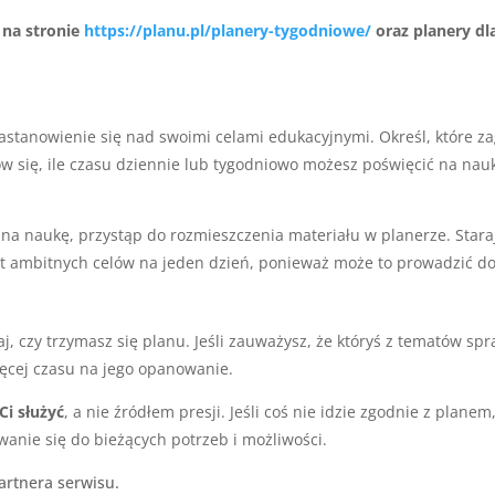
 na stronie
https://planu.pl/planery-tygodniowe/
oraz planery dl
astanowienie się nad swoimi celami edukacyjnymi. Określ, które zag
 się, ile czasu dziennie lub tygodniowo możesz poświęcić na naukę
 na naukę, przystąp do rozmieszczenia materiału w planerze. Staraj
yt ambitnych celów na jeden dzień, ponieważ może to prowadzić do
, czy trzymasz się planu. Jeśli zauważysz, że któryś z tematów spr
ięcej czasu na jego opanowanie.
Ci służyć
, a nie źródłem presji. Jeśli coś nie idzie zgodnie z pl
wanie się do bieżących potrzeb i możliwości.
artnera serwisu.