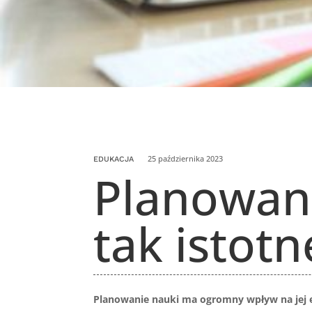
25 października 2023
EDUKACJA
Planowani
tak istotn
Planowanie nauki ma ogromny wpływ na jej ef