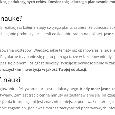
alizację edukacyjnych celów. Dowiedz się, dlaczego planowanie 
 naukę?
 realizujesz kolejne etapy swojego planu, czujesz, że odnosisz suk
bieganie prokrastynacji, czyli odkładaniu zadań na później.
Jasno
orowania postępów. Wiedząc, jakie tematy już opanowałeś, a jaki
Regularne trzymanie się planu pomaga także w kształtowaniu dyscy
ujesz się planem i osiągasz sukcesy, zyskujesz pewność siebie w za
ede wszystkim inwestycja w jakość Twojej edukacji
.
ć nauki
iększaniu efektywności procesu edukacyjnego.
Kiedy masz jasno za
zystywany. Zamiast tracić cenne minuty na zastanawianie się, od cz
iążenia informacjami jest znacznie mniejsze, ponieważ materiał je
ienie zagadnień, ponieważ możesz zaczynać od podstawowych infor