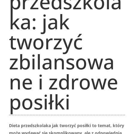
przedszkola
ka: jak
tworzyć
zbilansowa
ne i zdrowe
posiłki
Dieta przedszkolaka jak tworzyć posiłki to temat, który
może wydawać się skomplikowany, ale z odpowiednią