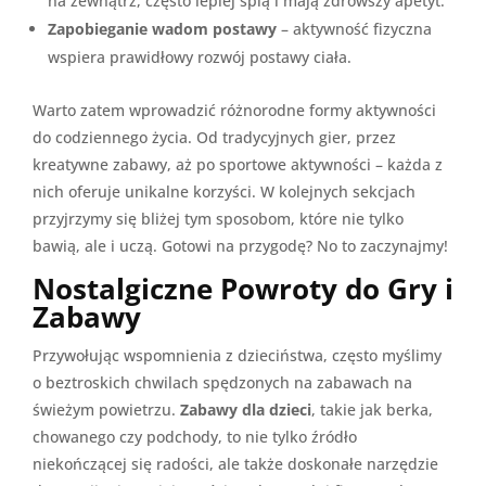
na zewnątrz, często lepiej śpią i mają zdrowszy apetyt.
Zapobieganie wadom postawy
– aktywność fizyczna
wspiera prawidłowy rozwój postawy ciała.
Warto zatem wprowadzić różnorodne formy aktywności
do codziennego życia. Od tradycyjnych gier, przez
kreatywne zabawy, aż po sportowe aktywności – każda z
nich oferuje unikalne korzyści. W kolejnych sekcjach
przyjrzymy się bliżej tym sposobom, które nie tylko
bawią, ale i uczą. Gotowi na przygodę? No to zaczynajmy!
Nostalgiczne Powroty do Gry i
Zabawy
Przywołując wspomnienia z dzieciństwa, często myślimy
o beztroskich chwilach spędzonych na zabawach na
świeżym powietrzu.
Zabawy dla dzieci
, takie jak berka,
chowanego czy podchody, to nie tylko źródło
niekończącej się radości, ale także doskonałe narzędzie