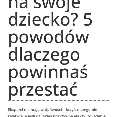
na swoje
dziecko? 5
powodów
dlaczego
powinnaś
przestać
Eksperci nie mają wątpliwości – krzyk niczego nie
załatwia, a jeśli da jakieś pozytywne efekty, to jedynie