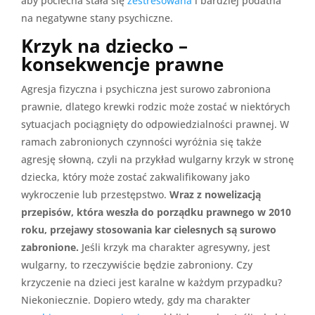
aby pociecha stała się
zestresowana
i bardziej podatna
na negatywne stany psychiczne.
Krzyk na dziecko –
konsekwencje prawne
Agresja fizyczna i psychiczna jest surowo zabroniona
prawnie, dlatego krewki rodzic może zostać w niektórych
sytuacjach pociągnięty do odpowiedzialności prawnej. W
ramach zabronionych czynności wyróżnia się także
agresję słowną, czyli na przykład wulgarny krzyk w stronę
dziecka, który może zostać zakwalifikowany jako
wykroczenie lub przestępstwo.
Wraz z nowelizacją
przepisów, która weszła do porządku prawnego w 2010
roku, przejawy stosowania kar cielesnych są surowo
zabronione.
Jeśli krzyk ma charakter agresywny, jest
wulgarny, to rzeczywiście będzie zabroniony. Czy
krzyczenie na dzieci jest karalne w każdym przypadku?
Niekoniecznie. Dopiero wtedy, gdy ma charakter