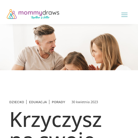
|
|
30 kwietnia 2023
DZIECKO
EDUKACJA
PORADY
Krzyczysz