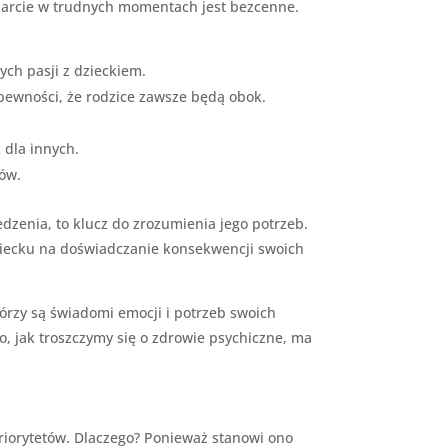
sparcie w trudnych momentach jest bezcenne.
ych pasji z dzieckiem.
pewności, że rodzice zawsze będą obok.
 dla innych.
ców.
dzenia, to klucz do zrozumienia jego potrzeb.
dziecku na doświadczanie konsekwencji swoich
órzy są świadomi emocji i potrzeb swoich
o, jak troszczymy się o zdrowie psychiczne, ma
riorytetów. Dlaczego? Ponieważ stanowi ono