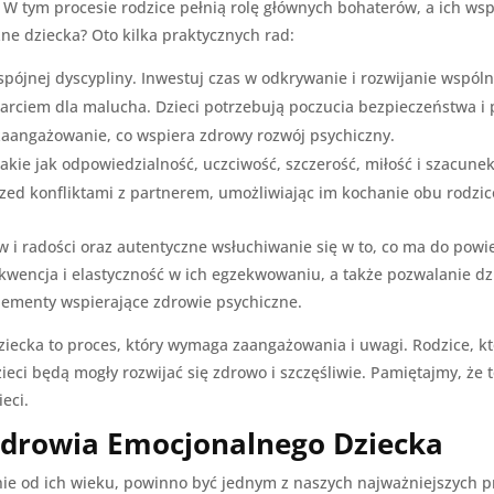
 W tym procesie rodzice pełnią rolę głównych bohaterów, a ich w
zne dziecka? Oto kilka praktycznych rad:
spójnej dyscypliny. Inwestuj czas w odkrywanie i rozwijanie wspóln
rciem dla malucha. Dzieci potrzebują poczucia bezpieczeństwa i 
zaangażowanie, co wspiera zdrowy rozwój psychiczny.
akie jak odpowiedzialność, uczciwość, szczerość, miłość i szacunek
zed konfliktami z partnerem, umożliwiając im kochanie obu rodzi
i radości oraz autentyczne wsłuchiwanie się w to, co ma do powie
ekwencja i elastyczność w ich egzekwowaniu, a także pozwalanie 
elementy wspierające zdrowie psychiczne.
iecka to proces, który wymaga zaangażowania i uwagi. Rodzice, kt
eci będą mogły rozwijać się zdrowo i szczęśliwie. Pamiętajmy, że t
eci.
drowia Emocjonalnego Dziecka
nie od ich wieku, powinno być jednym z naszych najważniejszych p