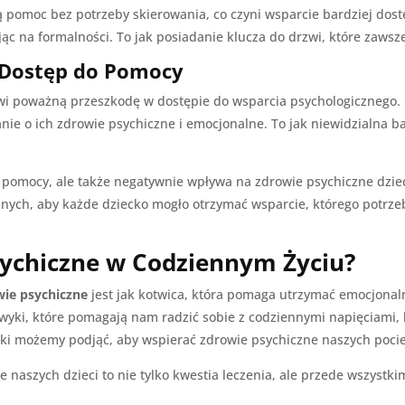
 pomoc bez potrzeby skierowania, co czyni wsparcie bardziej dos
jąc na formalności. To jak posiadanie klucza do drzwi, które zawsz
 Dostęp do Pomocy
i poważną przeszkodę w dostępie do wsparcia psychologicznego. 
e o ich zdrowie psychiczne i emocjonalne. To jak niewidzialna ba
a pomocy, ale także negatywnie wpływa na zdrowie psychiczne dzie
ych, aby każde dziecko mogło otrzymać wsparcie, którego potrzeb
sychiczne w Codziennym Życiu?
wie psychiczne
jest jak kotwica, która pomaga utrzymać emocjonaln
awyki, które pomagają nam radzić sobie z codziennymi napięciami, 
kroki możemy podjąć, aby wspierać zdrowie psychiczne naszych poci
 naszych dzieci to nie tylko kwestia leczenia, ale przede wszystk