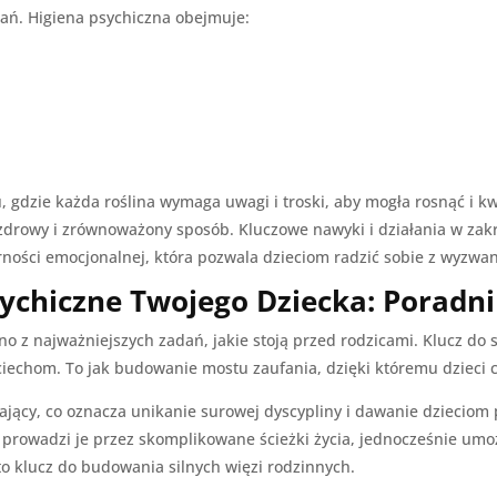
ań. Higiena psychiczna obejmuje:
, gdzie każda roślina wymaga uwagi i troski, aby mogła rosnąć i kw
zdrowy i zrównoważony sposób. Kluczowe nawyki i działania w zakre
ości emocjonalnej, która pozwala dzieciom radzić sobie z wyzwan
ychiczne Twojego Dziecka: Poradni
no z najważniejszych zadań, jakie stoją przed rodzicami. Klucz do
iechom. To jak budowanie mostu zaufania, dzięki któremu dzieci c
ający, co oznacza unikanie surowej dyscypliny i dawanie dzieciom
ra prowadzi je przez skomplikowane ścieżki życia, jednocześnie um
to klucz do budowania silnych więzi rodzinnych.