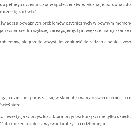
i do pełnego uczestnictwa w społeczeństwie. Można je porównać d
 może się zachwiać.
i doświadcza poważnych problemów psychicznych w pewnym momenci
ja i wsparcie. Im szybciej zareagujemy, tym większe mamy szanse 
 problemów, ale przede wszystkim zdolność do radzenia sobie z w
agają dzieciom poruszać się w skomplikowanym świecie emocji i re
ówieśniczej.
nwestycja w przyszłość, która przynosi korzyści nie tylko dziecku
ć do radzenia sobie z wyzwaniami życia codziennego.