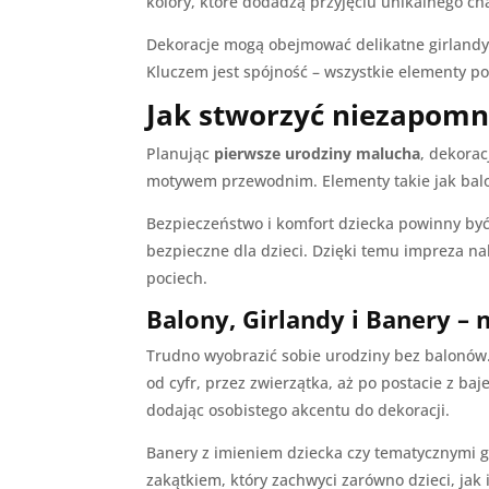
kolory, które dodadzą przyjęciu unikalnego ch
Dekoracje mogą obejmować delikatne girlandy,
Kluczem jest spójność – wszystkie elementy p
Jak stworzyć niezapomn
Planując
pierwsze urodziny malucha
, dekora
motywem przewodnim. Elementy takie jak balony
Bezpieczeństwo i komfort dziecka powinny być 
bezpieczne dla dzieci. Dzięki temu impreza na
pociech.
Balony, Girlandy i Banery –
Trudno wyobrazić sobie urodziny bez balonów
od cyfr, przez zwierzątka, aż po postacie z baj
dodając osobistego akcentu do dekoracji.
Banery z imieniem dziecka czy tematycznymi g
zakątkiem, który zachwyci zarówno dzieci, ja