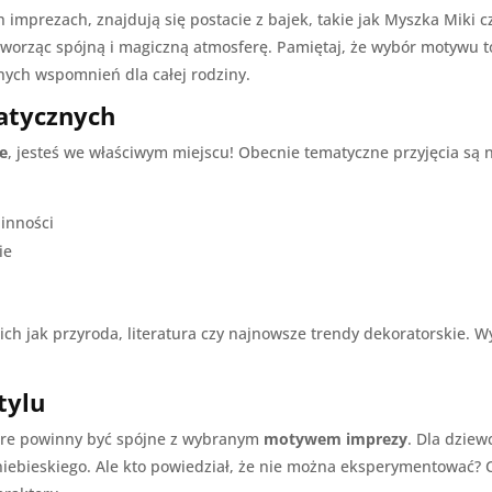
ch imprezach, znajdują się postacie z bajek, takie jak Myszka Miki 
worząc spójną i magiczną atmosferę. Pamiętaj, że wybór motywu to 
ych wspomnień dla całej rodziny.
matycznych
ie
, jesteś we właściwym miejscu! Obecnie tematyczne przyjęcia są 
linności
ie
kich jak przyroda, literatura czy najnowsze trendy dekoratorskie.
tylu
które powinny być spójne z wybranym
motywem imprezy
. Dla dzie
iebieskiego. Ale kto powiedział, że nie można eksperymentować? 