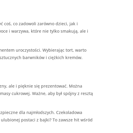
oś, co zadowoli zarówno dzieci, jak i
oce i warzywa, które nie tylko smakują, ale i
entem uroczystości. Wybierając tort, warto
z sztucznych barwników i ciężkich kremów.
zny, ale i pięknie się prezentować. Można
 masy cukrowej. Ważne, aby był spójny z resztą
ezpieczne dla najmłodszych. Czekoladowa
 ulubionej postaci z bajki? To zawsze hit wśród