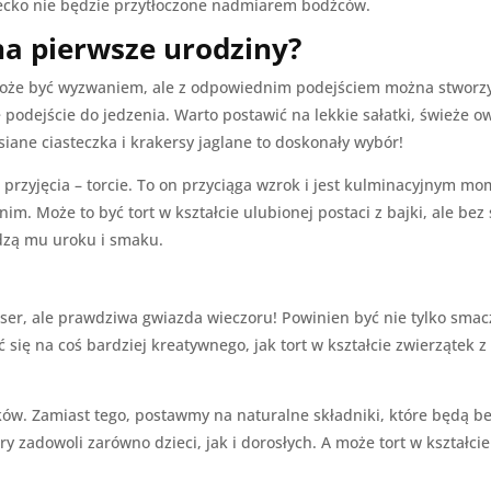
iecko nie będzie przytłoczone nadmiarem bodźców.
a pierwsze urodziny?
oże być wyzwaniem, ale z odpowiednim podejściem można stworzyć c
podejście do jedzenia. Warto postawić na lekkie sałatki, świeże ow
iane ciasteczka i krakersy jaglane to doskonały wybór!
rzyjęcia – torcie. To on przyciąga wzrok i jest kulminacyjnym mom
. Może to być tort w kształcie ulubionej postaci z bajki, ale be
dzą mu uroku i smaku.
eser, ale prawdziwa gwiazda wieczoru! Powinien być nie tylko smac
się na coś bardziej kreatywnego, jak tort w kształcie zwierzątek z
ów. Zamiast tego, postawmy na naturalne składniki, które będą b
y zadowoli zarówno dzieci, jak i dorosłych. A może tort w kształcie