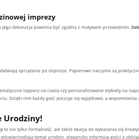
dzinowej imprezy
tego jego dekoracja powinna być zgodna z motywem przewodnim.
Dek
 ułatwiają sprzątanie po imprezie. Papierowe naczynia są praktyc
tematyczne toppery na ciasta czy personalizowane etykiety na nap
jęciu. Dzięki nim każdy gość poczuje się wyjątkowo, a wspomnienia 
 Urodziny!
ny
to nie tylko formalność, ale także okazja do wykazania się krea
odzwierciedlają temat urodzin, elegancko informują gości o zbliża