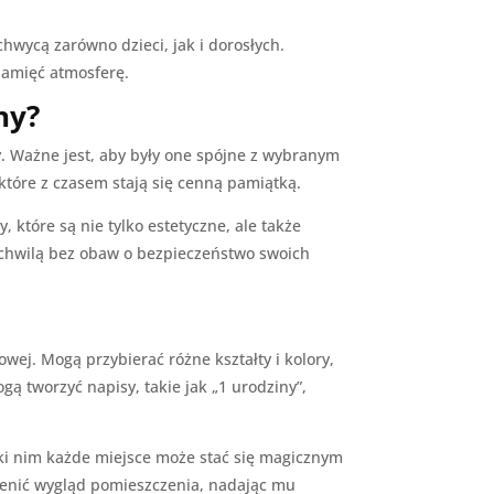
wycą zarówno dzieci, jak i dorosłych.
pamięć atmosferę.
ny?
y. Ważne jest, aby były one spójne z wybranym
które z czasem stają się cenną pamiątką.
które są nie tylko estetyczne, ale także
ę chwilą bez obaw o bezpieczeństwo swoich
wej. Mogą przybierać różne kształty i kolory,
ogą tworzyć napisy, takie jak „1 urodziny”,
ęki nim każde miejsce może stać się magicznym
mienić wygląd pomieszczenia, nadając mu