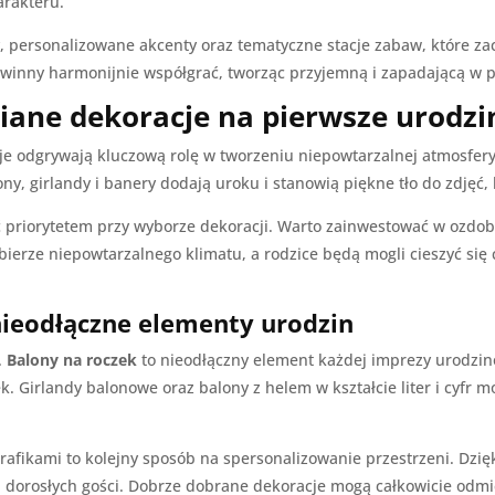
arakteru.
 personalizowane akcenty oraz tematyczne stacje zabaw, które zach
owinny harmonijnie współgrać, tworząc przyjemną i zapadającą w 
iane dekoracje na pierwsze urodzi
cje odgrywają kluczową rolę w tworzeniu niepowtarzalnej atmosfer
, girlandy i banery dodają uroku i stanowią piękne tło do zdjęć, 
priorytetem przy wyborze dekoracji. Warto zainwestować w ozdoby, 
bierze niepowtarzalnego klimatu, a rodzice będą mogli cieszyć si
 nieodłączne elementy urodzin
.
Balony na roczek
to nieodłączny element każdej imprezy urodzino
ek. Girlandy balonowe oraz balony z helem w kształcie liter i cyfr m
rafikami to kolejny sposób na spersonalizowanie przestrzeni. Dzi
k i dorosłych gości. Dobrze dobrane dekoracje mogą całkowicie od