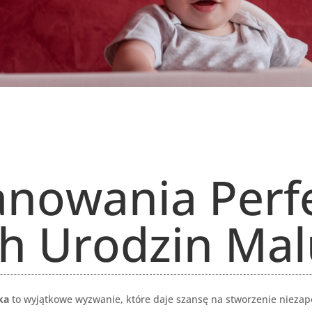
anowania Perf
ch Urodzin Ma
ka
to wyjątkowe wyzwanie, które daje szansę na stworzenie nieza