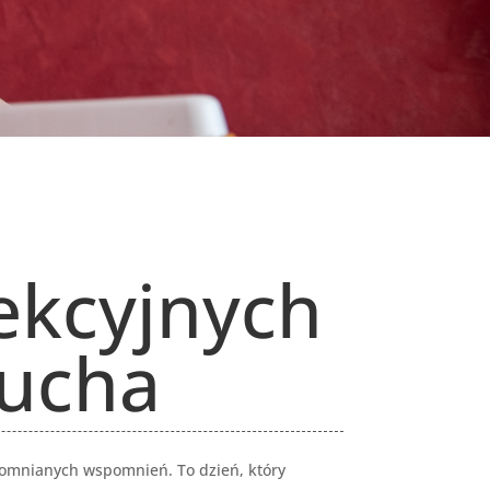
ekcyjnych
lucha
pomnianych wspomnień. To dzień, który