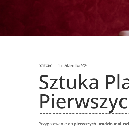
1 października 2024
DZIECKO
Sztuka Pl
Pierwszy
Przygotowanie do
pierwszych urodzin malusz