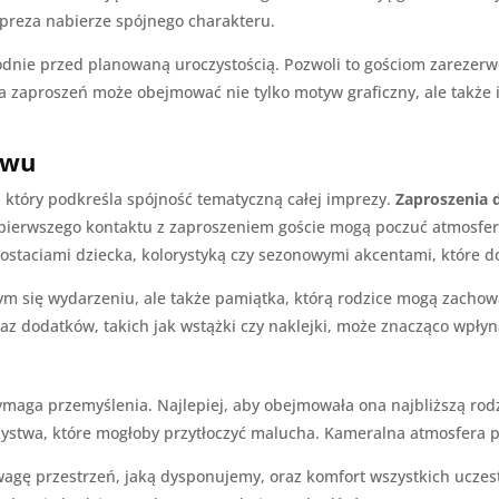
mpreza nabierze spójnego charakteru.
godnie przed planowaną uroczystością. Pozwoli to gościom zarezer
a zaproszeń może obejmować nie tylko motyw graficzny, ale także 
ywu
 który podkreśla spójność tematyczną całej imprezy.
Zaproszenia d
od pierwszego kontaktu z zaproszeniem goście mogą poczuć atmosf
ostaciami dziecka, kolorystyką czy sezonowymi akcentami, które 
cym się wydarzeniu, ale także pamiątka, którą rodzice mogą zachow
raz dodatków, takich jak wstążki czy naklejki, może znacząco wpłyn
aga przemyślenia. Najlepiej, aby obejmowała ona najbliższą rodzi
zystwa, które mogłoby przytłoczyć malucha. Kameralna atmosfera p
wagę przestrzeń, jaką dysponujemy, oraz komfort wszystkich uczes