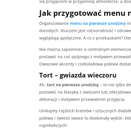
się przyjęciem w przyjemnej atmosferze, a dz
Jak przygotować menu n
Organizowanie
menu na pierwsze urodziny
m
dorosłych. Kluczem jest różnorodność i zdrowe 
wyglądają apetycznie. A co z przekąskami? Ows
Nie można zapomnieć o centralnym elemencie p
postawić na coś spójnego z motywem przewodnim
Owocowe akcenty i czekoladowa polewa doda
Tort – gwiazda wieczoru
Ah,
tort na pierwsze urodziny
– to nie tylko d
postawić na klasykę z owocami lub zdecydować 
dekoracji i motywem przewodnim przyjęcia.
Unikajmy ciężkich kremów i sztucznych dodatk
polewa i świeże owoce to doskonały wybór, któr
najmłodszych!