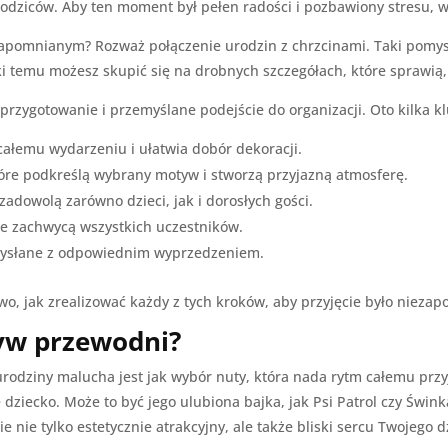
i rodziców. Aby ten moment był pełen radości i pozbawiony stresu,
ezapomnianym? Rozważ połączenie urodzin z chrzcinami. Taki pomys
ki temu możesz skupić się na drobnych szczegółach, które sprawią
 przygotowanie i przemyślane podejście do organizacji. Oto kilka 
ałemu wydarzeniu i ułatwia dobór dekoracji.
óre podkreślą wybrany motyw i stworzą przyjazną atmosferę.
adowolą zarówno dzieci, jak i dorosłych gości.
re zachwycą wszystkich uczestników.
 wysłane z odpowiednim wyprzedzeniem.
wo, jak zrealizować każdy z tych kroków, aby przyjęcie było nieza
yw przewodni?
rodziny malucha jest jak wybór nuty, która nada rytm całemu przyj
e dziecko. Może to być jego ulubiona bajka, jak Psi Patrol czy Świ
 nie tylko estetycznie atrakcyjny, ale także bliski sercu Twojego d